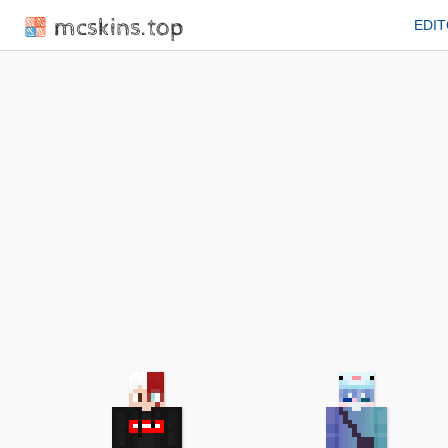
mcskins.top
EDI