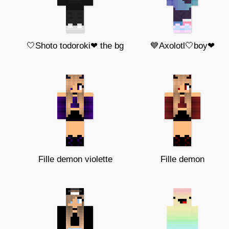
🤍Shoto todoroki❤ the bg
💙Axolotl🤍boy❤
Fille demon violette
Fille demon